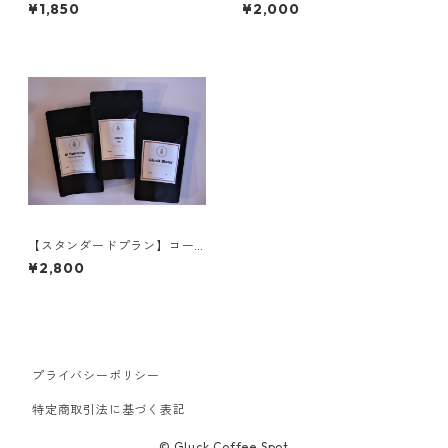
0g×3種set (180g)
00g×2種set (200g)
¥1,850
¥2,000
【スタンダードプラン】コー
ヒー豆100g×3種set (300
¥2,800
g)
プライバシーポリシー
特定商取引法に基づく表記
© Gluck Coffee Spot